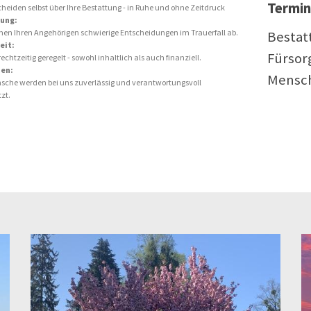
Termin 
cheiden selbst über Ihre Bestattung - in Ruhe und ohne Zeitdruck
ung:
en Ihren Angehörigen schwierige Entscheidungen im Trauerfall ab.
Bestat
eit:
Fürsorg
 rechtzeitig geregelt - sowohl inhaltlich als auch finanziell.
en:
Mensch
sche werden bei uns zuverlässig und verantwortungsvoll
zt.