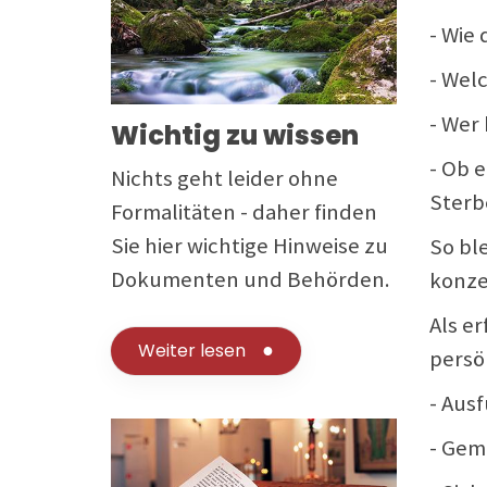
- Wie 
- Wel
- Wer
Wichtig zu wissen
- Ob 
Nichts geht leider ohne
Sterb
Formalitäten - daher finden
Sie hier wichtige Hinweise zu
So bl
Dokumenten und Behörden.
konze
Als e
Weiter lesen
persö
- Ausf
- Gem