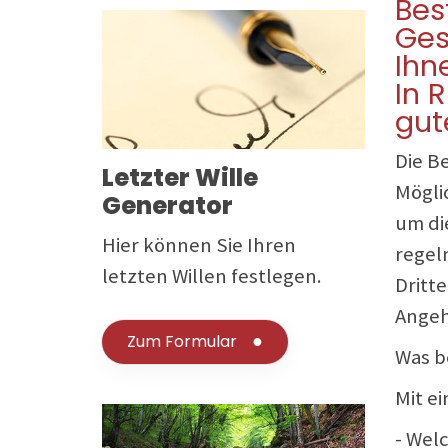
Bes
Ges
Ihn
In 
gut
Die B
Letzter Wille
Mögli
Generator
um di
Hier können Sie Ihren
regel
letzten Willen festlegen.
Dritt
Angeh
Zum Formular
Was b
Mit ei
- Wel