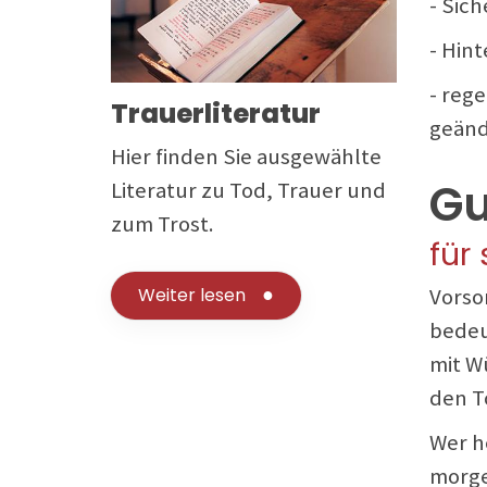
- Sic
- Hint
- reg
Trauerliteratur
geänd
Hier finden Sie ausgewählte
Gu
Literatur zu Tod, Trauer und
zum Trost.
für
Vorso
Weiter lesen
bedeu
mit W
den T
Wer h
morge