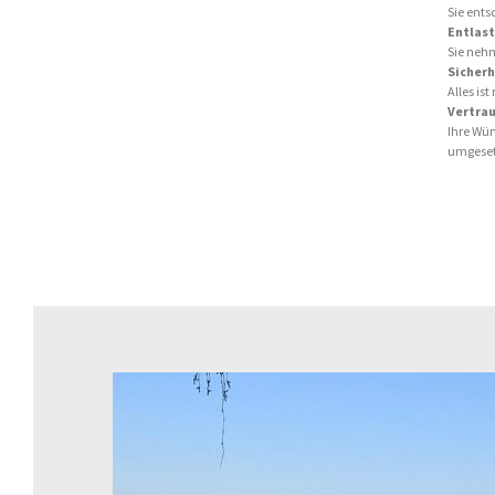
Sie ents
Entlast
Sie nehm
Sicherh
Alles ist
Vertrau
Ihre Wün
umgeset