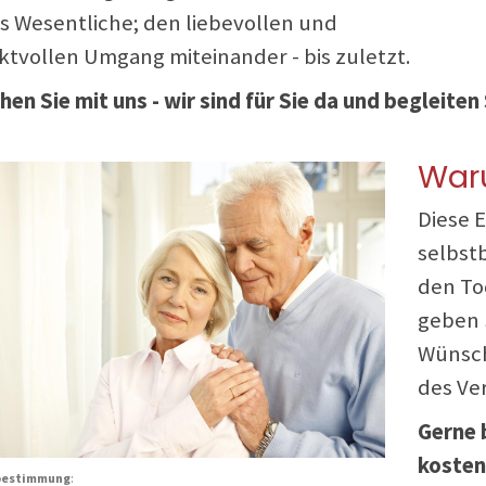
as Wesentliche; den liebevollen und
ktvollen Umgang miteinander - bis zuletzt.
hen Sie mit uns - wir sind für Sie da und begleite
Waru
Diese 
selbst
den To
geben 
Wünsch
des Ve
Gerne 
kosten
bestimmung
: