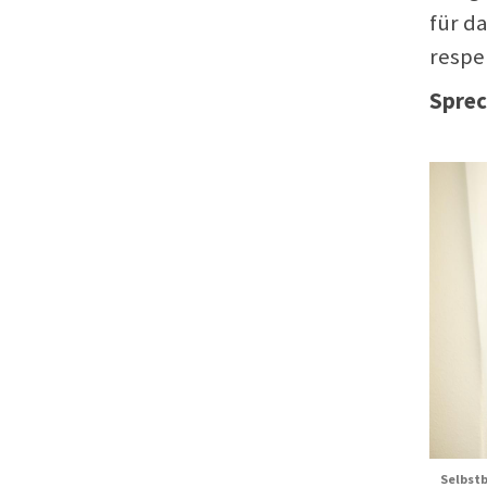
für d
respe
Sprec
Selbst